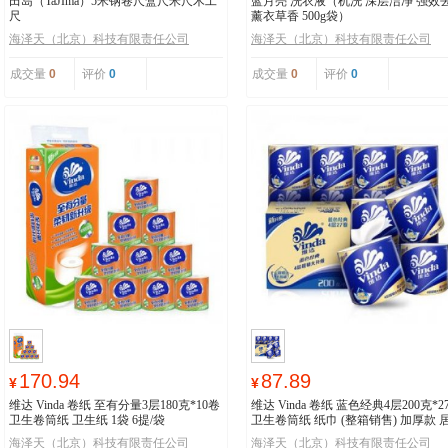
田岛（TaJIma）5米钢卷尺盒尺米尺木工
蓝月亮 洗衣液（机洗 深层洁净 强效
尺
薰衣草香 500g袋）
海泽天（北京）科技有限责任公司
海泽天（北京）科技有限责任公司
成交量
0
评价
0
成交量
0
评价
0
170.94
87.89
¥
¥
维达 Vinda 卷纸 至有分量3层180克*10卷
维达 Vinda 卷纸 蓝色经典4层200克*2
卫生卷筒纸 卫生纸 1袋 6提/袋
卫生卷筒纸 纸巾 (整箱销售) 加厚款 
必备
海泽天（北京）科技有限责任公司
海泽天（北京）科技有限责任公司