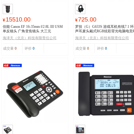
15510.00
725.00
¥
¥
佳能 Canon EF 16-35mm f/2.8L III USM
罗技（G）G633S 游戏耳机有线7.1 
单反镜头 广角变焦镜头 大三元
声耳麦头戴式RGB炫彩背光电脑电竞
鸡耳机
海泽天（北京）科技有限责任公司
海泽天（北京）科技有限责任公司
成交量
0
评价
0
成交量
0
评价
0