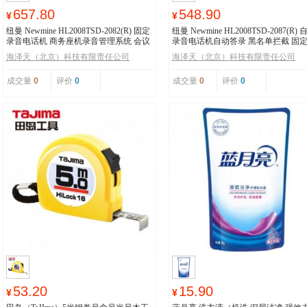
657.80
548.90
¥
¥
纽曼 Newmine HL2008TSD-2082(R) 固定
纽曼 Newmine HL2008TSD-2087(R) 
录音电话机 商务座机录音管理系统 会议
录音电话机自动答录 黑名单拦截 固
录音电话
机 办公家用
海泽天（北京）科技有限责任公司
海泽天（北京）科技有限责任公司
成交量
0
评价
0
成交量
0
评价
0
53.20
15.90
¥
¥