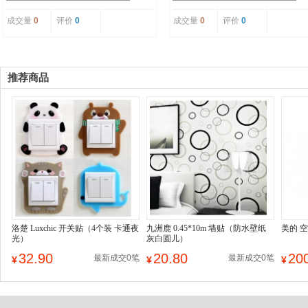
成交量
0
评价
0
成交量
0
评价
0
推荐商品
洛楚 Luxchic 开关贴（4个装 卡通夜
九洲鹿 0.45*10m 墙贴（防水壁纸
美的 
光）
灰白圆儿）
32.90
20.80
20
最新成交0笔
最新成交0笔
¥
¥
¥