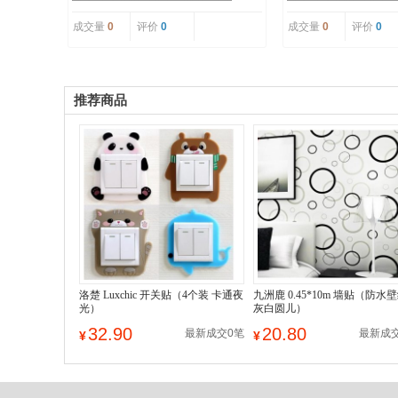
成交量
0
评价
0
成交量
0
评价
0
推荐商品
洛楚 Luxchic 开关贴（4个装 卡通夜
九洲鹿 0.45*10m 墙贴（防水
光）
灰白圆儿）
32.90
20.80
最新成交0笔
最新成
¥
¥