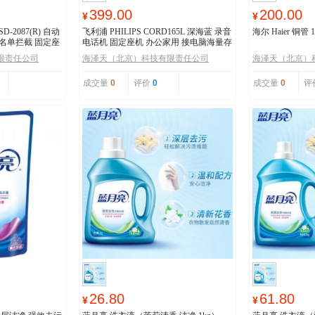
399.00
200.00
¥
¥
SD-2087(R) 自动
飞利浦 PHILIPS CORD165L 深海蓝 录音
海尔 Haier 铜管
名单拦截 固定座
电话机 固定座机 办公家用 接电脑海量存
储 智能屏幕拨打
限责任公司
海泽天（北京）科技有限责任公司
海泽天（北京）
成交量
0
评价
0
成交量
0
评
26.80
61.80
¥
¥