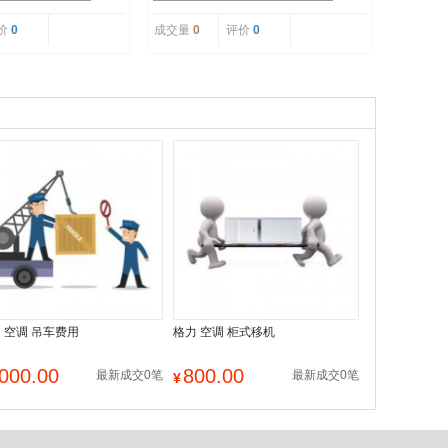
价
0
成交量
0
评价
0
 空调 吊车费用
格力 空调 柜式移机
000.00
800.00
最新成交0笔
最新成交0笔
¥