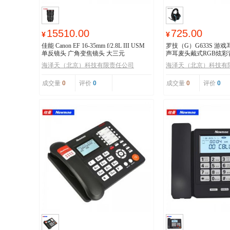
15510.00
725.00
¥
¥
佳能 Canon EF 16-35mm f/2.8L III USM
罗技（G）G633S 游戏
单反镜头 广角变焦镜头 大三元
声耳麦头戴式RGB炫
鸡耳机
海泽天（北京）科技有限责任公司
海泽天（北京）科技有
成交量
0
评价
0
成交量
0
评价
0