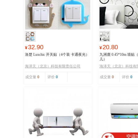
32.90
20.80
¥
¥
洛楚 Luxchic 开关贴（4个装 卡通夜光）
九洲鹿 0.45*10m 墙
儿）
海泽天（北京）科技有限责任公司
海泽天（北京）科技有
成交量
0
评价
0
成交量
0
评价
0