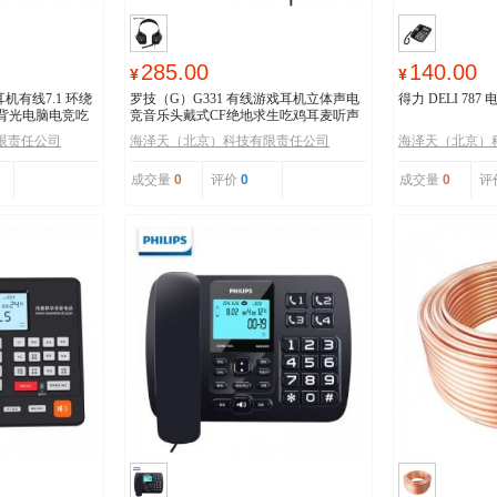
285.00
140.00
¥
¥
耳机有线7.1 环绕
罗技（G）G331 有线游戏耳机立体声电
得力 DELI 787
彩背光电脑电竞吃
竞音乐头戴式CF绝地求生吃鸡耳麦听声
辨位LOL
限责任公司
海泽天（北京）科技有限责任公司
海泽天（北京）
成交量
0
评价
0
成交量
0
评