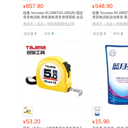
657.80
548.90
¥
¥
纽曼 Newmine HL2008TSD-2082(R) 固定
纽曼 Newmine HL2008T
录音电话机 商务座机录音管理系统 会议
录音电话机自动答录 黑
录音电话
机 办公家用
海泽天（北京）科技有限责任公司
海泽天（北京）科技有
成交量
0
评价
0
成交量
0
评价
0
53.20
15.90
¥
¥