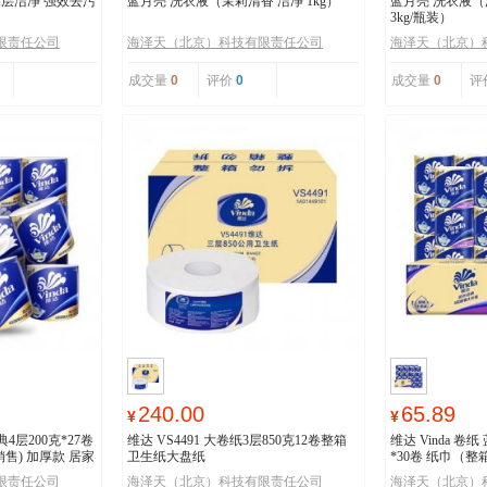
深层洁净 强效去污
蓝月亮 洗衣液（茉莉清香 洁净 1kg）
蓝月亮 洗衣液（
3kg/瓶装）
限责任公司
海泽天（北京）科技有限责任公司
海泽天（北京）
成交量
0
评价
0
成交量
0
评
240.00
65.89
¥
¥
典4层200克*27卷
维达 VS4491 大卷纸3层850克12卷整箱
维达 Vinda 卷
销售) 加厚款 居家
卫生纸大盘纸
*30卷 纸巾（
限责任公司
海泽天（北京）科技有限责任公司
海泽天（北京）