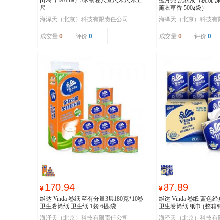
田岛（TaJIma）5米钢卷尺盒尺米尺木工
蓝月亮 洗衣液（机洗 
尺
薰衣草香 500g袋）
海泽天（北京）科技有限责任公司
海泽天（北京）科技有
成交量
0
评价
0
成交量
0
评价
0
170.94
87.89
¥
¥
维达 Vinda 卷纸 至有分量3层180克*10卷
维达 Vinda 卷纸 蓝色经
卫生卷筒纸 卫生纸 1袋 6提/袋
卫生卷筒纸 纸巾 (整箱
必备
海泽天（北京）科技有限责任公司
海泽天（北京）科技有