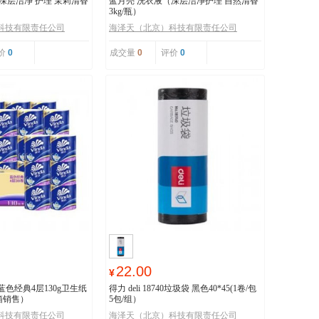
深层洁净 护理 茉莉清香
蓝月亮 洗衣液（深层洁净护理 自然清香
3kg/瓶）
科技有限责任公司
海泽天（北京）科技有限责任公司
价
0
成交量
0
评价
0
22.00
¥
纸 蓝色经典4层130g卫生纸
得力 deli 18740垃圾袋 黑色40*45(1卷/包
整箱销售）
5包/组）
科技有限责任公司
海泽天（北京）科技有限责任公司