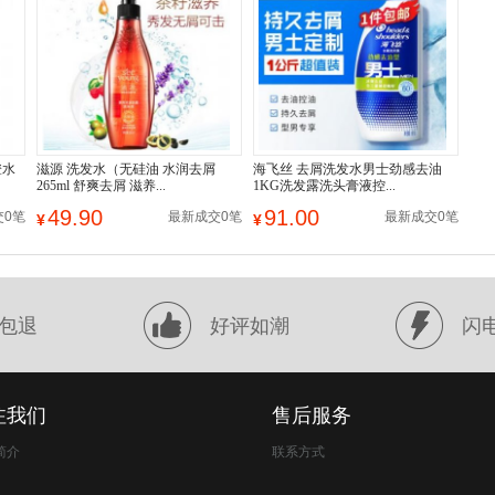
澄水
滋源 洗发水（无硅油 水润去屑
海飞丝 去屑洗发水男士劲感去油
265ml 舒爽去屑 滋养...
1KG洗发露洗头膏液控...
49.90
91.00
交0笔
最新成交0笔
最新成交0笔
¥
¥
包退
好评如潮
闪
注我们
售后服务
简介
联系方式