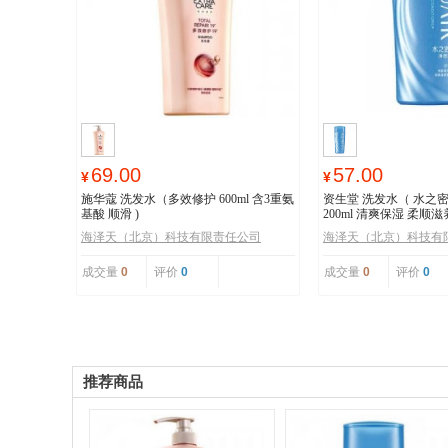
69.00
57.00
¥
¥
施华蔻 洗发水（多效修护 600ml 含3重氨
资生堂 洗发水（ 水之
基酸 顺滑 )
200ml 清爽保湿 柔顺滋
海泽天（北京）科技有限责任公司
海泽天（北京）科技有
成交量
0
评价
0
成交量
0
评价
0
推荐商品