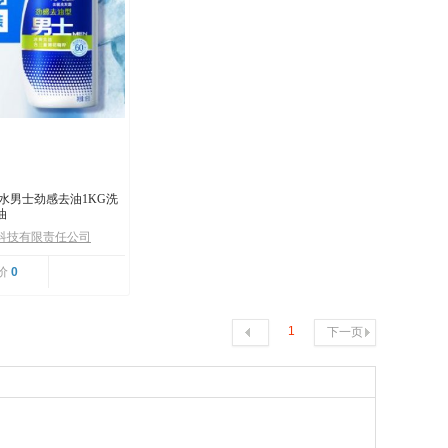
水男士劲感去油1KG洗
油
科技有限责任公司
价
0
1
下一页