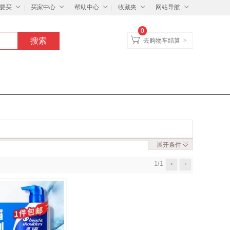
要买
买家中心
帮助中心
收藏夹
网站导航
0
去购物车结算
>
展开
条件
1/1
<
>