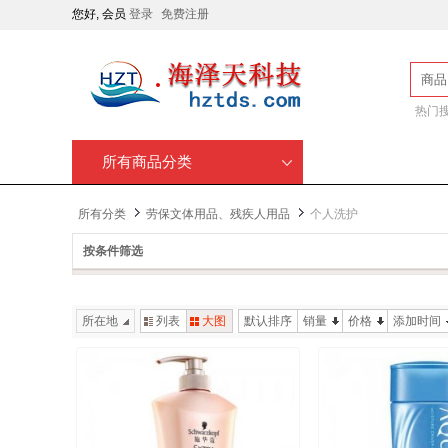
您好, 会员
登录
免费注册
商品
热门
所有商品分类
所有分类
劳保文体用品、残疾人用品
个人洗护
按条件筛选
所在地
列表
大图
默认排序
销量
价格
添加时间