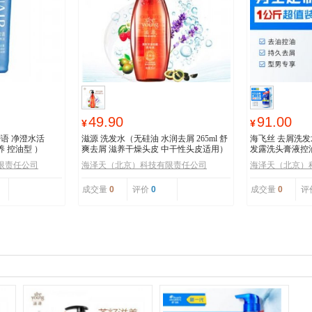
49.90
91.00
¥
¥
密语 净澄水活
滋源 洗发水（无硅油 水润去屑 265ml 舒
海飞丝 去屑洗发
养 控油型 ）
爽去屑 滋养干燥头皮 中干性头皮适用）
发露洗头膏液控
限责任公司
海泽天（北京）科技有限责任公司
海泽天（北京）
成交量
0
评价
0
成交量
0
评