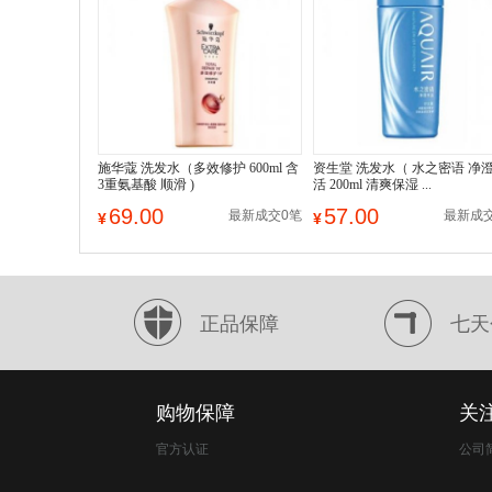
施华蔻 洗发水（多效修护 600ml 含
资生堂 洗发水（ 水之密语 净
3重氨基酸 顺滑 )
活 200ml 清爽保湿 ...
69.00
57.00
最新成交0笔
最新成
¥
¥
正品保障
七天
购物保障
关
官方认证
公司