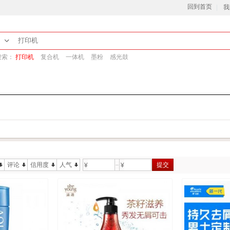
回到首页
我
搜索：
打印机
复合机
一体机
墨粉
感光鼓
评论
信用度
人气
提交
¥
¥