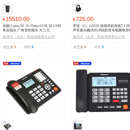
15510.00
725.00
¥
¥
佳能 Canon EF 16-35mm f/2.8L III USM
罗技（G）G633S 游戏耳机有线7.1 
单反镜头 广角变焦镜头 大三元
声耳麦头戴式RGB炫彩背光电脑电竞
鸡耳机
海泽天（北京）科技有限责任公司
海泽天（北京）科技有限责任公司
成交量
0
评价
0
成交量
0
评价
0