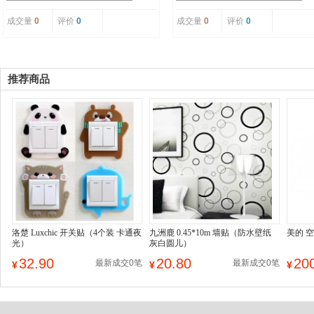
成交量
0
评价
0
成交量
0
评价
0
推荐商品
洛楚 Luxchic 开关贴（4个装 卡通夜
九洲鹿 0.45*10m 墙贴（防水壁纸
美的 
光）
灰白圆儿）
32.90
20.80
20
最新成交0笔
最新成交0笔
¥
¥
¥