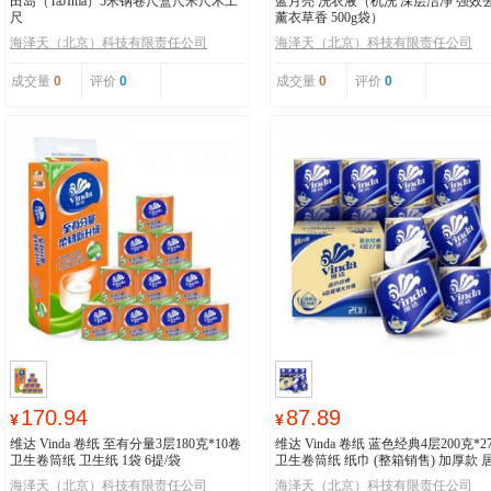
田岛（TaJIma）5米钢卷尺盒尺米尺木工
蓝月亮 洗衣液（机洗 深层洁净 强效
尺
薰衣草香 500g袋）
海泽天（北京）科技有限责任公司
海泽天（北京）科技有限责任公司
成交量
0
评价
0
成交量
0
评价
0
170.94
87.89
¥
¥
维达 Vinda 卷纸 至有分量3层180克*10卷
维达 Vinda 卷纸 蓝色经典4层200克*2
卫生卷筒纸 卫生纸 1袋 6提/袋
卫生卷筒纸 纸巾 (整箱销售) 加厚款 
必备
海泽天（北京）科技有限责任公司
海泽天（北京）科技有限责任公司