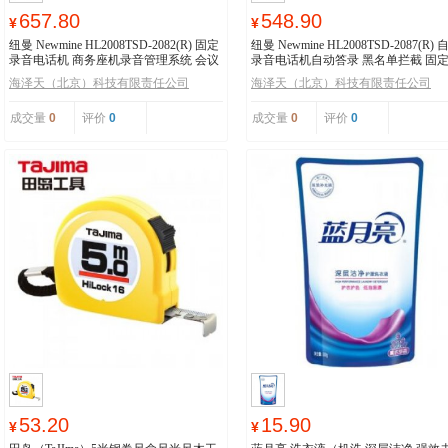
657.80
548.90
¥
¥
纽曼 Newmine HL2008TSD-2082(R) 固定
纽曼 Newmine HL2008TSD-2087(R) 
录音电话机 商务座机录音管理系统 会议
录音电话机自动答录 黑名单拦截 固
录音电话
机 办公家用
海泽天（北京）科技有限责任公司
海泽天（北京）科技有限责任公司
成交量
0
评价
0
成交量
0
评价
0
53.20
15.90
¥
¥