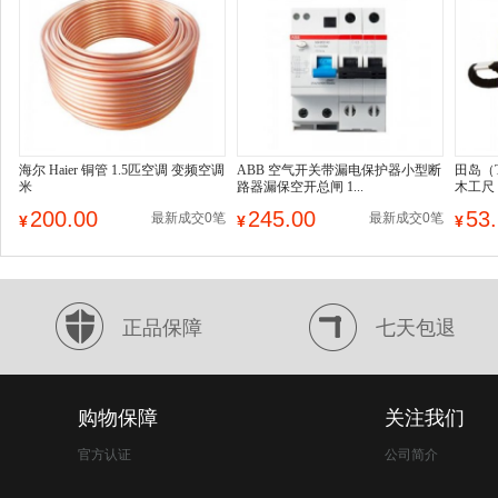
海尔 Haier 铜管 1.5匹空调 变频空调
ABB 空气开关带漏电保护器小型断
田岛（T
米
路器漏保空开总闸 1...
木工尺
200.00
245.00
53
最新成交0笔
最新成交0笔
¥
¥
¥
正品保障
七天包退
购物保障
关注我们
官方认证
公司简介