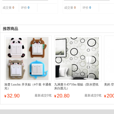
成交量
0
评价
0
成交量
0
评价
0
推荐商品
洛楚 Luxchic 开关贴（4个装 卡通夜
九洲鹿 0.45*10m 墙贴（防水壁纸
美的 
光）
灰白圆儿）
32.90
20.80
20
最新成交0笔
最新成交0笔
¥
¥
¥