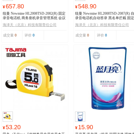
657.80
548.90
¥
¥
纽曼 Newmine HL2008TSD-2082(R) 固定
纽曼 Newmine HL2008TSD-2087(R) 
录音电话机 商务座机录音管理系统 会议
录音电话机自动答录 黑名单拦截 固
录音电话
机 办公家用
海泽天（北京）科技有限责任公司
海泽天（北京）科技有限责任公司
成交量
0
评价
0
成交量
0
评价
0
53.20
15.90
¥
¥