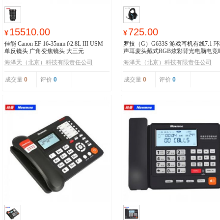
15510.00
725.00
¥
¥
佳能 Canon EF 16-35mm f/2.8L III USM
罗技（G）G633S 游戏耳机有线7.1 
单反镜头 广角变焦镜头 大三元
声耳麦头戴式RGB炫彩背光电脑电竞
鸡耳机
海泽天（北京）科技有限责任公司
海泽天（北京）科技有限责任公司
成交量
0
评价
0
成交量
0
评价
0