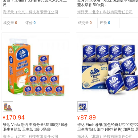
田岛（TaJIma）5米钢卷尺盒尺米尺木工
蓝月亮 洗衣液（机洗 深层洁净 强效
尺
薰衣草香 500g袋）
海泽天（北京）科技有限责任公司
海泽天（北京）科技有限责任公司
成交量
0
评价
0
成交量
0
评价
0
170.94
87.89
¥
¥
维达 Vinda 卷纸 至有分量3层180克*10卷
维达 Vinda 卷纸 蓝色经典4层200克*2
卫生卷筒纸 卫生纸 1袋 6提/袋
卫生卷筒纸 纸巾 (整箱销售) 加厚款 
必备
海泽天（北京）科技有限责任公司
海泽天（北京）科技有限责任公司