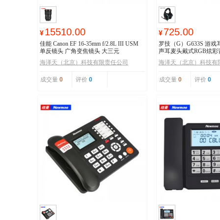
15510.00
725.00
¥
¥
佳能 Canon EF 16-35mm f/2.8L III USM
罗技（G）G633S 游戏
单反镜头 广角变焦镜头 大三元
声耳麦头戴式RGB炫
鸡耳机
海泽天（北京）科技有限责任公司
海泽天（北京）科技有
成交量
0
评价
0
成交量
0
评价
0