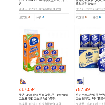
田岛（TaJIma）5米钢卷尺盒尺米尺木工
蓝月亮 洗衣液（机洗 
尺
薰衣草香 500g袋）
海泽天（北京）科技有限责任公司
海泽天（北京）科技有
成交量
0
评价
0
成交量
0
评价
0
170.94
87.89
¥
¥
维达 Vinda 卷纸 至有分量3层180克*10卷
维达 Vinda 卷纸 蓝色经
卫生卷筒纸 卫生纸 1袋 6提/袋
卫生卷筒纸 纸巾 (整箱
必备
海泽天（北京）科技有限责任公司
海泽天（北京）科技有