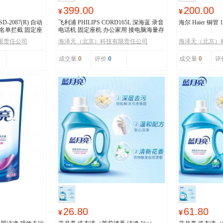
399.00
200.00
¥
¥
SD-2087(R) 自动
飞利浦 PHILIPS CORD165L 深海蓝 录音
海尔 Haier 铜管
名单拦截 固定座
电话机 固定座机 办公家用 接电脑海量存
储 智能屏幕拨打
限责任公司
海泽天（北京）科技有限责任公司
海泽天（北京）
成交量
0
评价
0
成交量
0
评
26.80
61.80
¥
¥