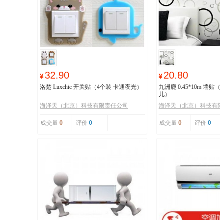
32.90
20.80
¥
¥
洛楚 Luxchic 开关贴（4个装 卡通夜光）
九洲鹿 0.45*10m 墙
儿）
海泽天（北京）科技有限责任公司
海泽天（北京）科技有
成交量
0
评价
0
成交量
0
评价
0