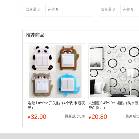
成交量
0
评价
0
成交量
0
评价
0
推荐商品
洛楚 Luxchic 开关贴（4个装 卡通夜
九洲鹿 0.45*10m 墙贴（防水
光）
灰白圆儿）
32.90
20.80
最新成交0笔
最新成
¥
¥