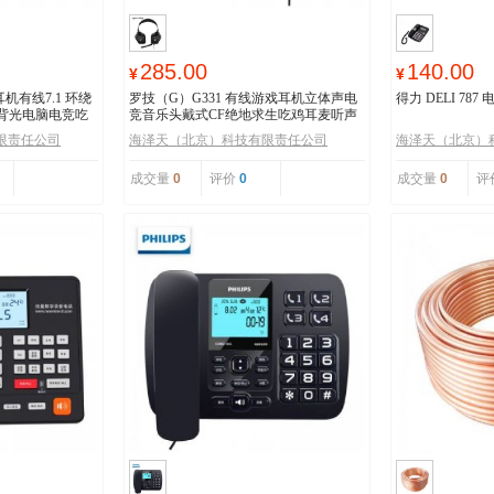
285.00
140.00
¥
¥
耳机有线7.1 环绕
罗技（G）G331 有线游戏耳机立体声电
得力 DELI 787
彩背光电脑电竞吃
竞音乐头戴式CF绝地求生吃鸡耳麦听声
辨位LOL
限责任公司
海泽天（北京）科技有限责任公司
海泽天（北京）
成交量
0
评价
0
成交量
0
评