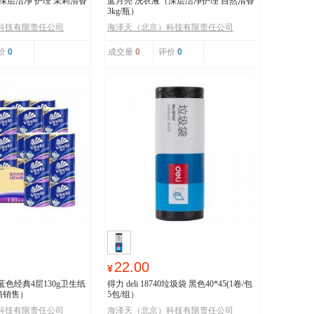
深层洁净 护理 茉莉清香
蓝月亮 洗衣液（深层洁净护理 自然清香
3kg/瓶）
科技有限责任公司
海泽天（北京）科技有限责任公司
价
0
成交量
0
评价
0
22.00
¥
纸 蓝色经典4层130g卫生纸
得力 deli 18740垃圾袋 黑色40*45(1卷/包
整箱销售）
5包/组）
科技有限责任公司
海泽天（北京）科技有限责任公司