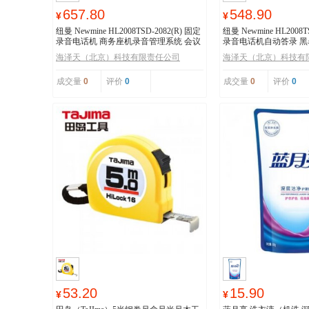
657.80
548.90
¥
¥
纽曼 Newmine HL2008TSD-2082(R) 固定
纽曼 Newmine HL2008T
录音电话机 商务座机录音管理系统 会议
录音电话机自动答录 黑
录音电话
机 办公家用
海泽天（北京）科技有限责任公司
海泽天（北京）科技有
成交量
0
评价
0
成交量
0
评价
0
53.20
15.90
¥
¥