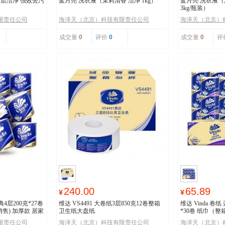
深层洁净 强效去污
蓝月亮 洗衣液（茉莉清香 洁净 1kg）
蓝月亮 洗衣液（
3kg/瓶装）
限责任公司
海泽天（北京）科技有限责任公司
海泽天（北京）
成交量
0
评价
0
成交量
0
评
240.00
65.89
¥
¥
典4层200克*27卷
维达 VS4491 大卷纸3层850克12卷整箱
维达 Vinda 卷
销售) 加厚款 居家
卫生纸大盘纸
*30卷 纸巾（
限责任公司
海泽天（北京）科技有限责任公司
海泽天（北京）