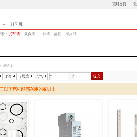
回到首页
我
搜索：
打印机
复合机
一体机
墨粉
感光鼓
状/邀请函
评论
信用度
人气
提交
¥
¥
了以下您可能感兴趣的宝贝！