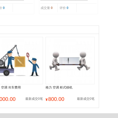
价
0
成交量
0
评价
0
 空调 吊车费用
格力 空调 柜式移机
000.00
800.00
最新成交0笔
最新成交0笔
¥